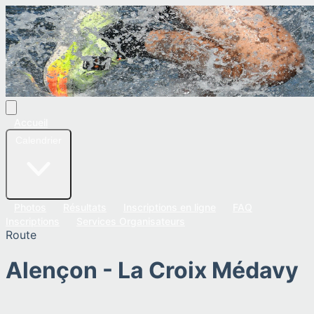
Accueil
Calendrier
Photos
Résultats
Inscriptions en ligne
FAQ
Inscriptions
Services Organisateurs
Route
Alençon - La Croix Médavy