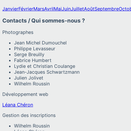
Janvier
Février
Mars
Avril
Mai
Juin
Juillet
Août
Septembre
Octo
Contacts / Qui sommes-nous ?
Photographes
Jean Michel Dumouchel
Philippe Levasseur
Serge Breuilly
Fabrice Humbert
Lydie et Christian Coulange
Jean-Jacques Schwartzmann
Julien Jolivet
Wilhelm Roussin
Développement web
Léana Chéron
Gestion des inscriptions
Wilhelm Roussin