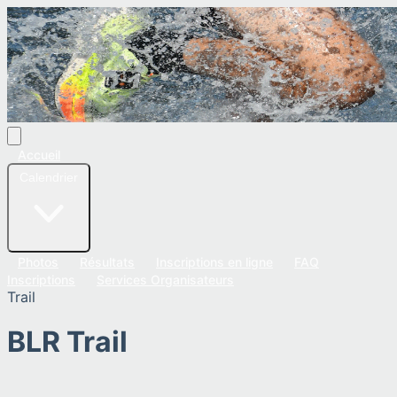
Accueil
Calendrier
Photos
Résultats
Inscriptions en ligne
FAQ
Inscriptions
Services Organisateurs
Trail
BLR Trail