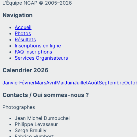
L'Équipe NCAP © 2005–
2026
Navigation
Accueil
Photos
Résultats
Inscriptions en ligne
FAQ Inscriptions
Services Organisateurs
Calendrier
2026
Janvier
Février
Mars
Avril
Mai
Juin
Juillet
Août
Septembre
Octo
Contacts / Qui sommes-nous ?
Photographes
Jean Michel Dumouchel
Philippe Levasseur
Serge Breuilly
Fabrice Humbert