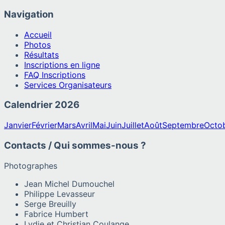
Navigation
Accueil
Photos
Résultats
Inscriptions en ligne
FAQ Inscriptions
Services Organisateurs
Calendrier
2026
Janvier
Février
Mars
Avril
Mai
Juin
Juillet
Août
Septembre
Octo
Contacts / Qui sommes-nous ?
Photographes
Jean Michel Dumouchel
Philippe Levasseur
Serge Breuilly
Fabrice Humbert
Lydie et Christian Coulange