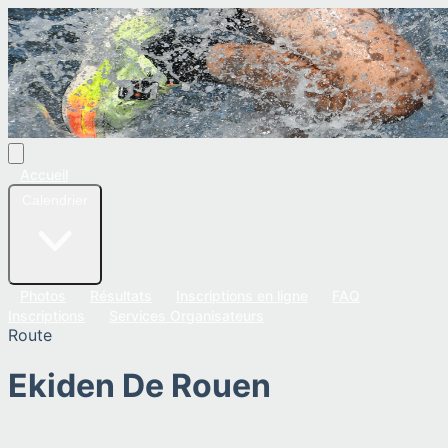
Accueil
Calendrier
Photos
Résultats
Inscriptions en ligne
FAQ
Inscriptions
Services Organisateurs
Route
Ekiden De Rouen