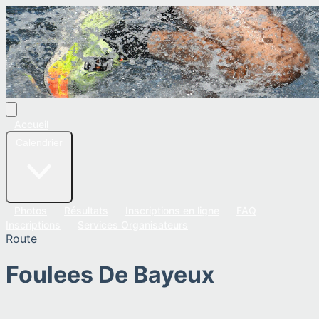
Accueil
Calendrier
Photos
Résultats
Inscriptions en ligne
FAQ
Inscriptions
Services Organisateurs
Route
Foulees De Bayeux