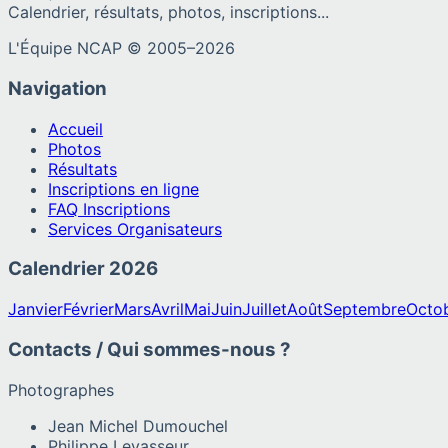
Calendrier, résultats, photos, inscriptions...
L'Équipe NCAP © 2005–
2026
Navigation
Accueil
Photos
Résultats
Inscriptions en ligne
FAQ Inscriptions
Services Organisateurs
Calendrier
2026
Janvier
Février
Mars
Avril
Mai
Juin
Juillet
Août
Septembre
Octo
Contacts / Qui sommes-nous ?
Photographes
Jean Michel Dumouchel
Philippe Levasseur