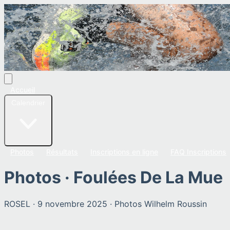
Accueil
Calendrier
Photos
Résultats
Inscriptions en ligne
FAQ Inscriptions
Photos ·
Foulées De La Mue
ROSEL
·
9 novembre 2025
· Photos
Wilhelm Roussin