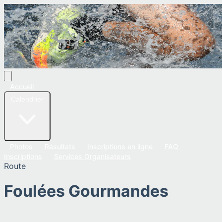
Accueil
Calendrier
Photos
Résultats
Inscriptions en ligne
FAQ
Inscriptions
Services Organisateurs
Route
Foulées Gourmandes