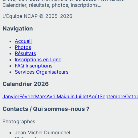
Calendrier, résultats, photos, inscriptions...
L'Équipe NCAP © 2005–
2026
Navigation
Accueil
Photos
Résultats
Inscriptions en ligne
FAQ Inscriptions
Services Organisateurs
Calendrier
2026
Janvier
Février
Mars
Avril
Mai
Juin
Juillet
Août
Septembre
Octo
Contacts / Qui sommes-nous ?
Photographes
Jean Michel Dumouchel