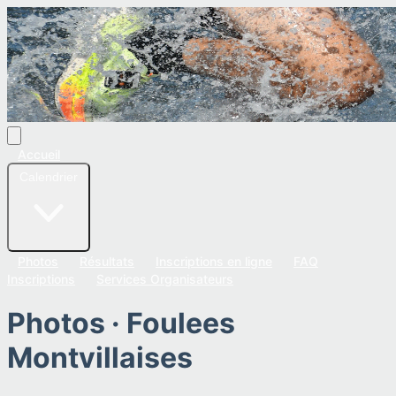
Accueil
Calendrier
Photos
Résultats
Inscriptions en ligne
FAQ
Inscriptions
Services Organisateurs
Photos ·
Foulees
Montvillaises