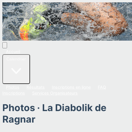
Accueil
Calendrier
Photos
Résultats
Inscriptions en ligne
FAQ
Inscriptions
Services Organisateurs
Photos ·
La Diabolik de
Ragnar