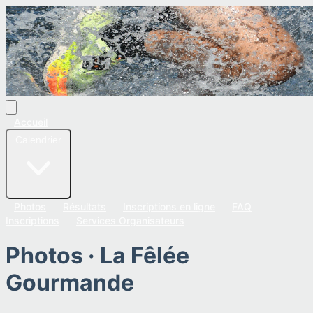
Accueil
Calendrier
Photos
Résultats
Inscriptions en ligne
FAQ
Inscriptions
Services Organisateurs
Photos ·
La Fêlée
Gourmande