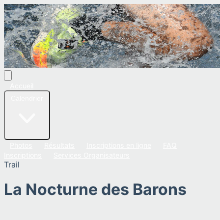
Accueil
Calendrier
Photos
Résultats
Inscriptions en ligne
FAQ
Inscriptions
Services Organisateurs
Trail
La Nocturne des Barons