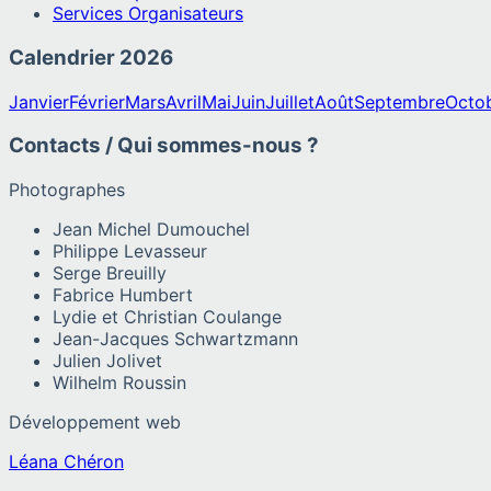
Services Organisateurs
Calendrier
2026
Janvier
Février
Mars
Avril
Mai
Juin
Juillet
Août
Septembre
Octo
Contacts / Qui sommes-nous ?
Photographes
Jean Michel Dumouchel
Philippe Levasseur
Serge Breuilly
Fabrice Humbert
Lydie et Christian Coulange
Jean-Jacques Schwartzmann
Julien Jolivet
Wilhelm Roussin
Développement web
Léana Chéron