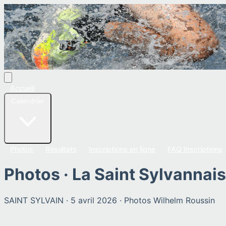
Accueil
Calendrier
Photos
Résultats
Inscriptions en ligne
FAQ Inscriptions
Photos ·
La Saint Sylvannai
SAINT SYLVAIN
·
5 avril 2026
· Photos
Wilhelm Roussin