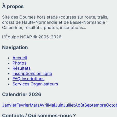
À propos
Site des Courses hors stade (courses sur route, trails,
cross) de Haute-Normandie et de Basse-Normandie :
Calendrier, résultats, photos, inscriptions...
L'Équipe NCAP © 2005–
2026
Navigation
Accueil
Photos
Résultats
Inscriptions en ligne
FAQ Inscriptions
Services Organisateurs
Calendrier
2026
Janvier
Février
Mars
Avril
Mai
Juin
Juillet
Août
Septembre
Octo
Contacts / Qui sommes-nous ?