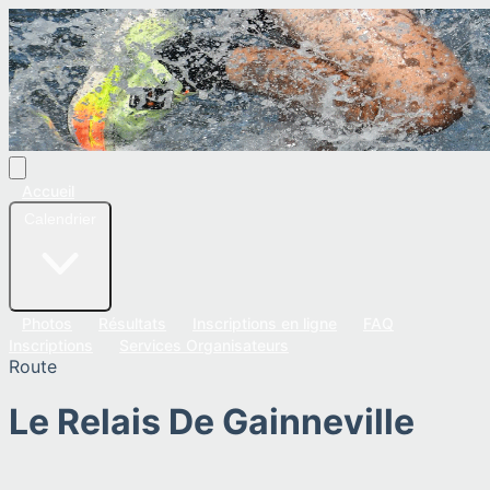
Accueil
Calendrier
Photos
Résultats
Inscriptions en ligne
FAQ
Inscriptions
Services Organisateurs
Route
Le Relais De Gainneville