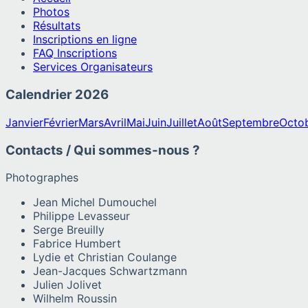
Photos
Résultats
Inscriptions en ligne
FAQ Inscriptions
Services Organisateurs
Calendrier
2026
Janvier
Février
Mars
Avril
Mai
Juin
Juillet
Août
Septembre
Octo
Contacts / Qui sommes-nous ?
Photographes
Jean Michel Dumouchel
Philippe Levasseur
Serge Breuilly
Fabrice Humbert
Lydie et Christian Coulange
Jean-Jacques Schwartzmann
Julien Jolivet
Wilhelm Roussin