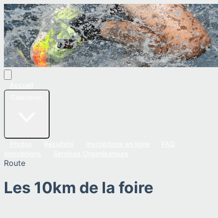
Accueil
Calendrier
Photos
Résultats
Inscriptions en ligne
FAQ
Inscriptions
Services Organisateurs
Route
Les 10km de la foire