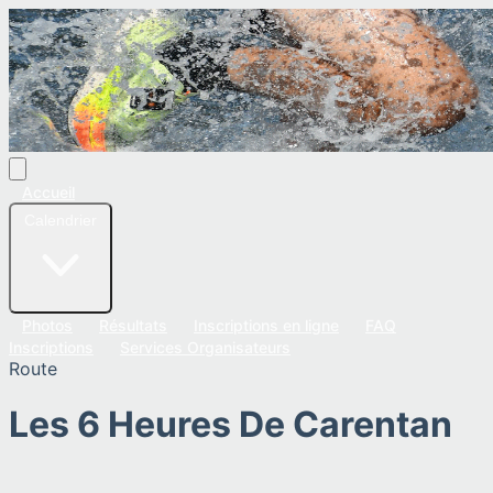
Accueil
Calendrier
Photos
Résultats
Inscriptions en ligne
FAQ
Inscriptions
Services Organisateurs
Route
Les 6 Heures De Carentan