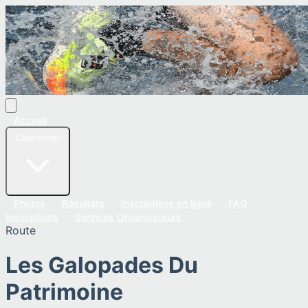
Accueil
Calendrier
Photos
Résultats
Inscriptions en ligne
FAQ
Inscriptions
Services Organisateurs
Route
Les Galopades Du
Patrimoine