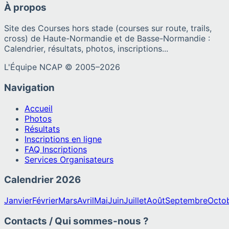
À propos
Site des Courses hors stade (courses sur route, trails,
cross) de Haute-Normandie et de Basse-Normandie :
Calendrier, résultats, photos, inscriptions...
L'Équipe NCAP © 2005–
2026
Navigation
Accueil
Photos
Résultats
Inscriptions en ligne
FAQ Inscriptions
Services Organisateurs
Calendrier
2026
Janvier
Février
Mars
Avril
Mai
Juin
Juillet
Août
Septembre
Octo
Contacts / Qui sommes-nous ?