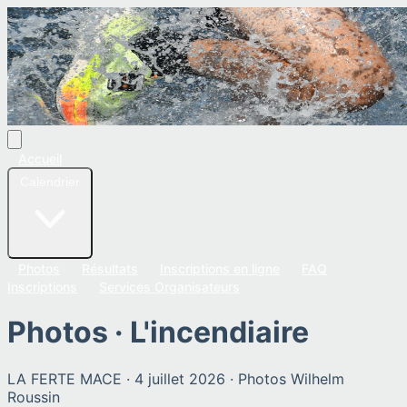
Accueil
Calendrier
Photos
Résultats
Inscriptions en ligne
FAQ
Inscriptions
Services Organisateurs
Photos ·
L'incendiaire
LA FERTE MACE
·
4 juillet 2026
· Photos
Wilhelm
Roussin