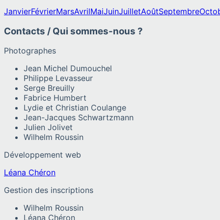
Janvier
Février
Mars
Avril
Mai
Juin
Juillet
Août
Septembre
Octo
Contacts / Qui sommes-nous ?
Photographes
Jean Michel Dumouchel
Philippe Levasseur
Serge Breuilly
Fabrice Humbert
Lydie et Christian Coulange
Jean-Jacques Schwartzmann
Julien Jolivet
Wilhelm Roussin
Développement web
Léana Chéron
Gestion des inscriptions
Wilhelm Roussin
Léana Chéron