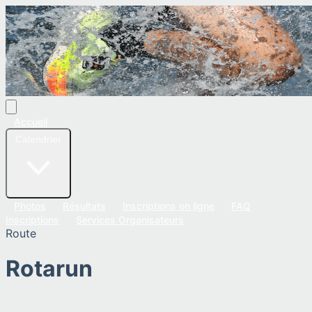
Accueil
Calendrier
Photos
Résultats
Inscriptions en ligne
FAQ
Inscriptions
Services Organisateurs
Route
Rotarun