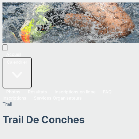
Accueil
Calendrier
Photos
Résultats
Inscriptions en ligne
FAQ
Inscriptions
Services Organisateurs
Trail
Trail De Conches