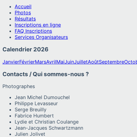
Accueil
Photos
Résultats
Inscriptions en ligne
FAQ Inscriptions
Services Organisateurs
Calendrier
2026
Janvier
Février
Mars
Avril
Mai
Juin
Juillet
Août
Septembre
Octo
Contacts / Qui sommes-nous ?
Photographes
Jean Michel Dumouchel
Philippe Levasseur
Serge Breuilly
Fabrice Humbert
Lydie et Christian Coulange
Jean-Jacques Schwartzmann
Julien Jolivet