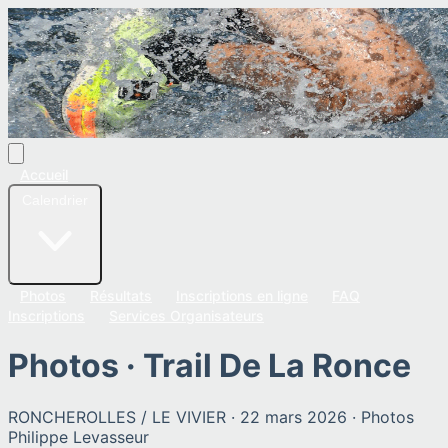
Accueil
Calendrier
Photos
Résultats
Inscriptions en ligne
FAQ
Inscriptions
Services Organisateurs
Photos ·
Trail De La Ronce
RONCHEROLLES / LE VIVIER
·
22 mars 2026
· Photos
Philippe Levasseur