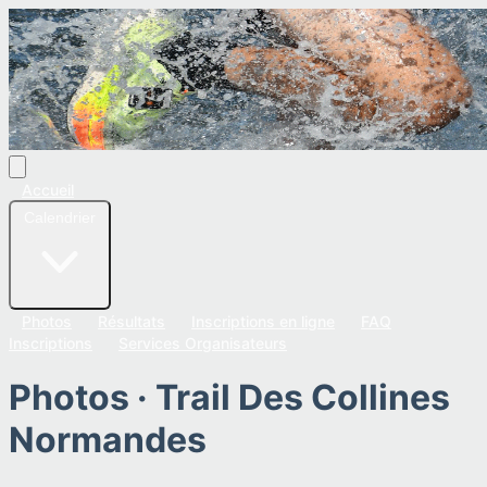
Accueil
Calendrier
Photos
Résultats
Inscriptions en ligne
FAQ
Inscriptions
Services Organisateurs
Photos ·
Trail Des Collines
Normandes