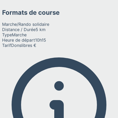
Formats de course
Marche/Rando solidaire
Distance / Durée
5 km
Type
Marche
Heure de départ
10h15
Tarif
Donslibres €