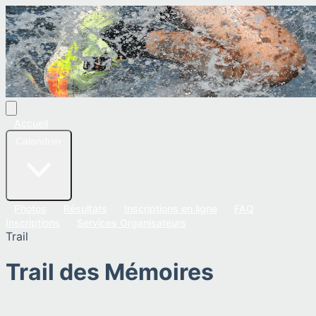
Accueil
Calendrier
Photos
Résultats
Inscriptions en ligne
FAQ
Inscriptions
Services Organisateurs
Trail
Trail des Mémoires