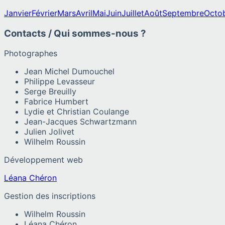
Janvier
Février
Mars
Avril
Mai
Juin
Juillet
Août
Septembre
Octo
Contacts / Qui sommes-nous ?
Photographes
Jean Michel Dumouchel
Philippe Levasseur
Serge Breuilly
Fabrice Humbert
Lydie et Christian Coulange
Jean-Jacques Schwartzmann
Julien Jolivet
Wilhelm Roussin
Développement web
Léana Chéron
Gestion des inscriptions
Wilhelm Roussin
Léana Chéron