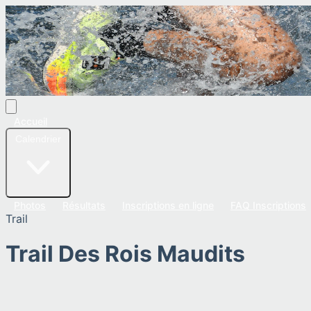
Accueil
Calendrier
Photos
Résultats
Inscriptions en ligne
FAQ Inscriptions
Trail
Trail Des Rois Maudits