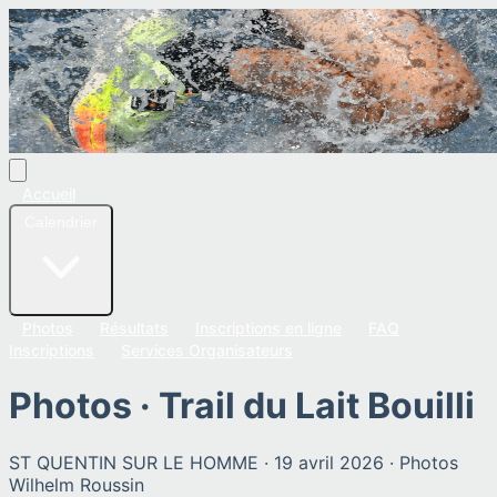
Accueil
Calendrier
Photos
Résultats
Inscriptions en ligne
FAQ
Inscriptions
Services Organisateurs
Photos ·
Trail du Lait Bouilli
ST QUENTIN SUR LE HOMME
·
19 avril 2026
· Photos
Wilhelm Roussin