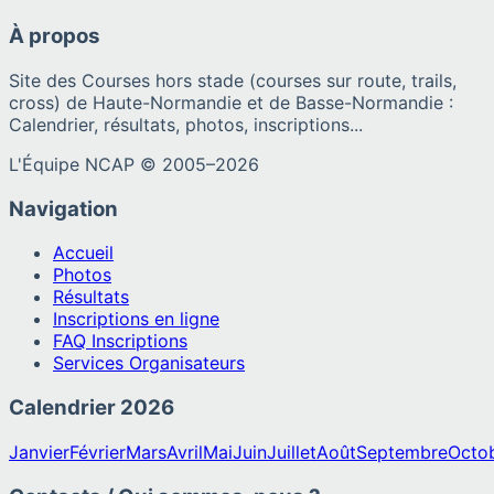
À propos
Site des Courses hors stade (courses sur route, trails,
cross) de Haute-Normandie et de Basse-Normandie :
Calendrier, résultats, photos, inscriptions...
L'Équipe NCAP © 2005–
2026
Navigation
Accueil
Photos
Résultats
Inscriptions en ligne
FAQ Inscriptions
Services Organisateurs
Calendrier
2026
Janvier
Février
Mars
Avril
Mai
Juin
Juillet
Août
Septembre
Octo