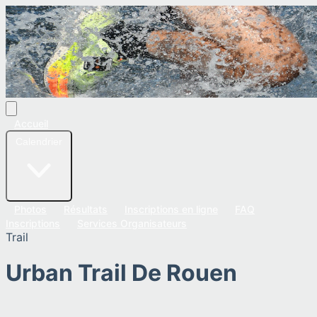
Accueil
Calendrier
Photos
Résultats
Inscriptions en ligne
FAQ
Inscriptions
Services Organisateurs
Trail
Urban Trail De Rouen