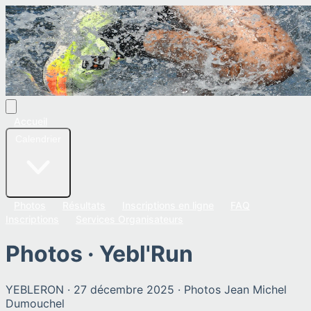
Accueil
Calendrier
Photos
Résultats
Inscriptions en ligne
FAQ
Inscriptions
Services Organisateurs
Photos ·
Yebl'Run
YEBLERON
·
27 décembre 2025
· Photos
Jean Michel
Dumouchel