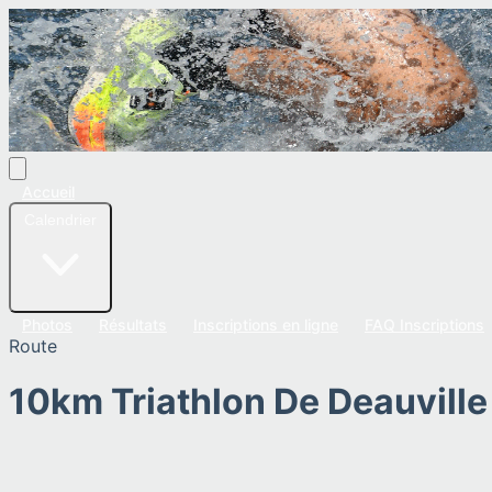
Accueil
Calendrier
Photos
Résultats
Inscriptions en ligne
FAQ Inscriptions
Route
10km Triathlon De Deauville