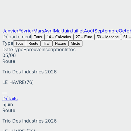
Janvier
Février
Mars
Avril
Mai
Juin
Juillet
Août
Septembre
Octo
Département
Tous
14
–
Calvados
27
–
Eure
50
–
Manche
61
Type
Tous
Route
Trail
Nature
Mixte
Date
Type
Épreuve
Inscription
Infos
05/06
Route
Trio Des Industries 2026
LE HAVRE
(
76
)
—
Détails
5
juin
Route
Trio Des Industries 2026