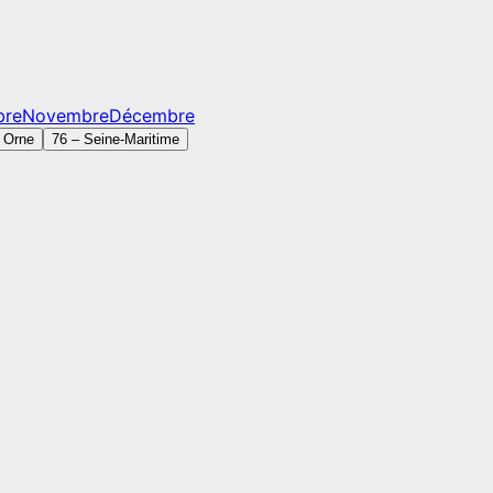
bre
Novembre
Décembre
–
Orne
76
–
Seine-Maritime