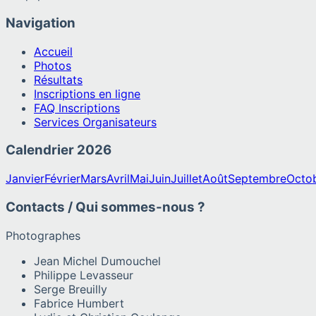
Navigation
Accueil
Photos
Résultats
Inscriptions en ligne
FAQ Inscriptions
Services Organisateurs
Calendrier
2026
Janvier
Février
Mars
Avril
Mai
Juin
Juillet
Août
Septembre
Octo
Contacts / Qui sommes-nous ?
Photographes
Jean Michel Dumouchel
Philippe Levasseur
Serge Breuilly
Fabrice Humbert