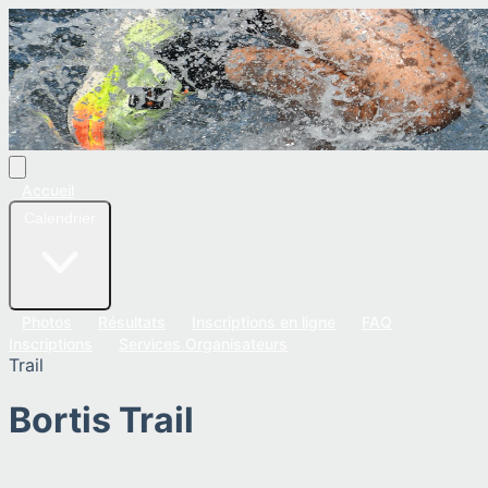
Accueil
Calendrier
Photos
Résultats
Inscriptions en ligne
FAQ
Inscriptions
Services Organisateurs
Trail
Bortis Trail