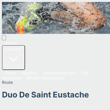
Accueil
Calendrier
Photos
Résultats
Inscriptions en ligne
FAQ
Inscriptions
Services Organisateurs
Route
Duo De Saint Eustache