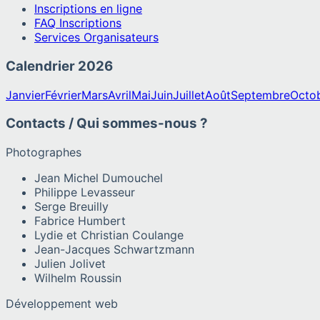
Inscriptions en ligne
FAQ Inscriptions
Services Organisateurs
Calendrier
2026
Janvier
Février
Mars
Avril
Mai
Juin
Juillet
Août
Septembre
Octo
Contacts / Qui sommes-nous ?
Photographes
Jean Michel Dumouchel
Philippe Levasseur
Serge Breuilly
Fabrice Humbert
Lydie et Christian Coulange
Jean-Jacques Schwartzmann
Julien Jolivet
Wilhelm Roussin
Développement web